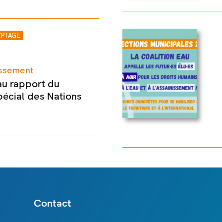
PTAGE
nissement
au rapport du
écial des Nations
Contact