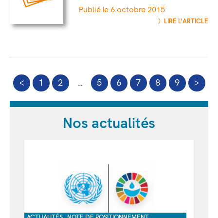
Publié le 6 octobre 2015
LIRE L'ARTICLE
<
1
2
…
5
6
7
8
9
>
Nos actualités
,
,
ACTUALITÉS
NOTE DE POSITIONNEMENT