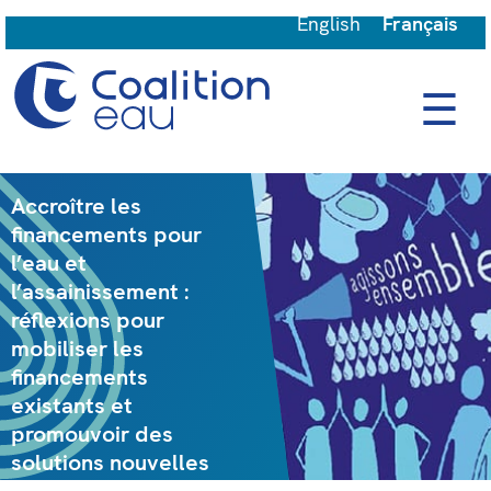
English
Français
☰
Accroître les
financements pour
l’eau et
l’assainissement :
réflexions pour
mobiliser les
financements
existants et
promouvoir des
solutions nouvelles