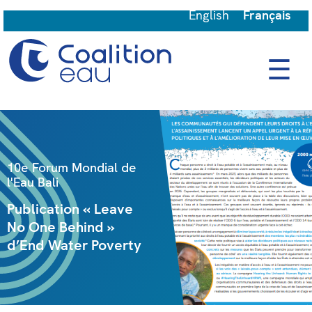
English
Français
☰
10e Forum Mondial de
l'Eau Bali
Publication « Leave
No One Behind »
d’End Water Poverty