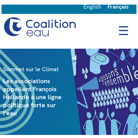
English
Français
☰
Sommet sur le Climat
Les associations
appellent François
Hollande à une ligne
politique forte sur
l’eau