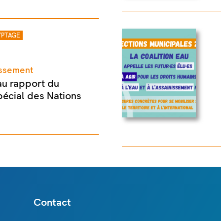
PTAGE
nissement
au rapport du
écial des Nations
Contact