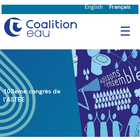
English
Français
☰
103ème congrès de
l’ASTEE