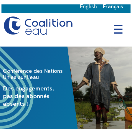
English
Français
☰
Conférence des Nations
Unies sur l'eau
Des engagements,
pas des abonnés
absents !