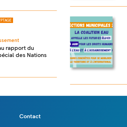
PTAGE
nissement
au rapport du
écial des Nations
Contact