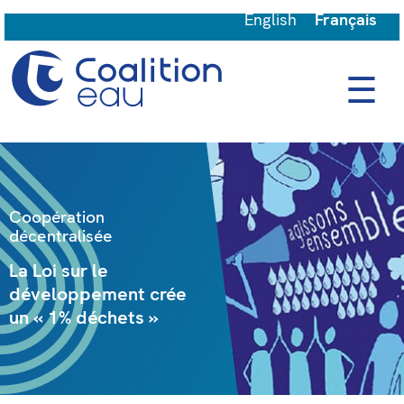
English
Français
☰
Coopération
décentralisée
La Loi sur le
développement crée
un « 1% déchets »