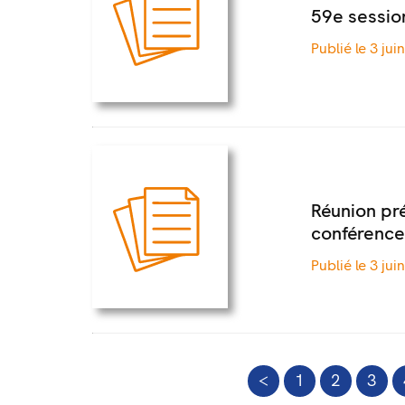
59e sessio
Publié le 3 jui
Réunion pré
conférence
Publié le 3 jui
<
1
2
3